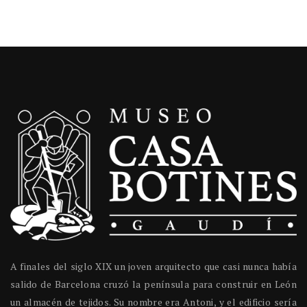
A finales del siglo XIX un joven arquitecto que casi nunca había
salido de Barcelona cruzó la península para construir en León
un almacén de tejidos. Su nombre era Antoni, y el edificio sería